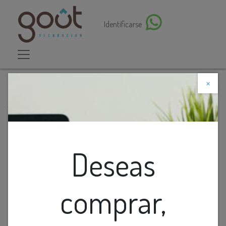
Identificarse
×
Descuento web
Todos los productos
Lamp. Colg 3L GU10 T/L Negro Iron 142Cm
Deseas
comprar,