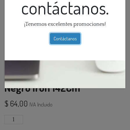
contáctanos.
¡Tenemos excelentes promociones!
Contáctanos
Lamp. Colg 3L GU10 T/L
Negro Iron 142Cm
$
64,00
IVA Incluido