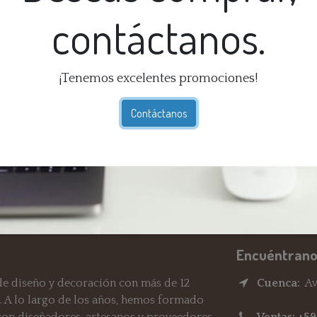
contáctanos.
¡Tenemos excelentes promociones!
Té
Ga
Contáctanos
dí
En
Re
Encuéntrano
e diseño y decoración con más de 12
Cuenca:
Av.
. A lo largo de los años, hemos formado