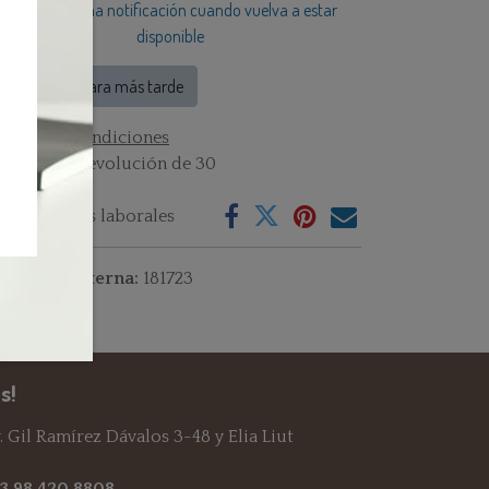
Reciba una notificación cuando vuelva a estar
disponible
Guardar para más tarde
rminos y condiciones
rantía de devolución de 30
as
vío: 2-3 días laborales
ferencia interna:
181723
s!
 Gil Ramírez Dávalos 3-48 y Elia Liut