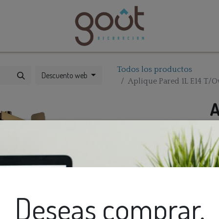
bles
Catálogos
Todos los productos
Descuento web
Aplique Pared 1L E14 T/
A
T
Deseas comprar,