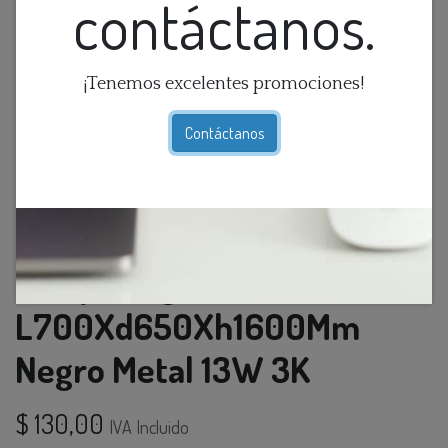
contáctanos.
¡Tenemos excelentes promociones!
Contáctanos
Lamp. Colg. Led 3L
L700Xd650Xh1600Mm
Negro Metal 13W 3K
$
130,00
IVA Incluido