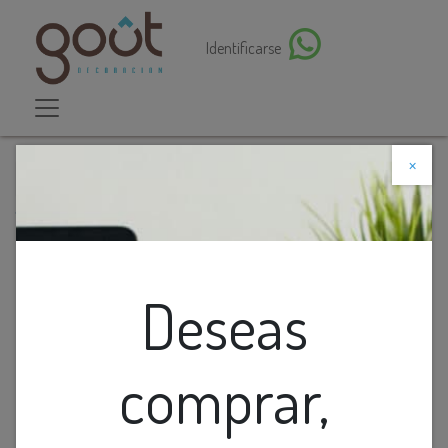
Identificarse
×
Descuento web
Todos los productos
Lamp. Colg. Led 3L L700Xd650Xh1600Mm Negro
Metal 13W 3K
Deseas
comprar,