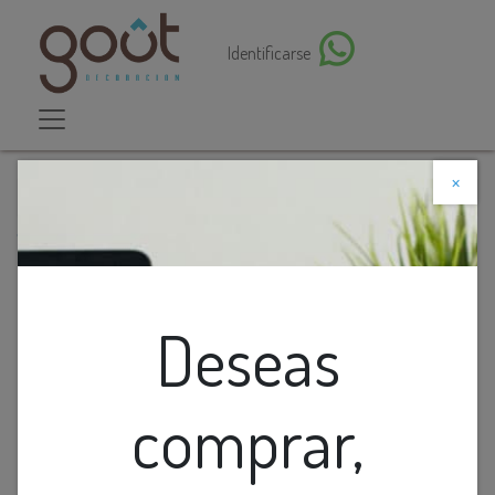
Identificarse
×
Descuento web
Todos los productos
Lamp. Colg. Led 8L Barras Cruzadas Mm Matt Dorado
3K
Deseas
comprar,