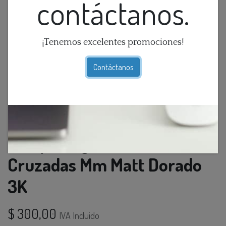
contáctanos.
¡Tenemos excelentes promociones!
Contáctanos
Lamp. Colg. Led 8L Barras
Cruzadas Mm Matt Dorado
3K
$
300,00
IVA Incluido