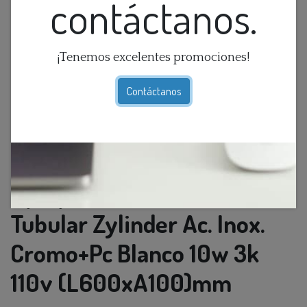
contáctanos.
¡Tenemos excelentes promociones!
Contáctanos
Aplique Pared Led Moderno
Tubular Zylinder Ac. Inox.
Cromo+Pc Blanco 10w 3k
110v (L600xA100)mm