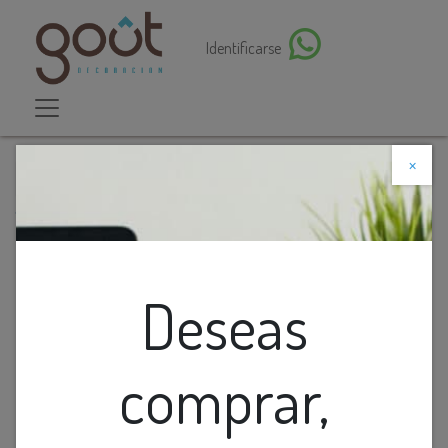
Identificarse
×
Descuento web
Todos los productos
Aplique Pared Led Moderno Tubular Zylinder Ac.
Inox. Cromo+Pc Blanco 10w 3k 110v (L600xA100)mm
Deseas
comprar,