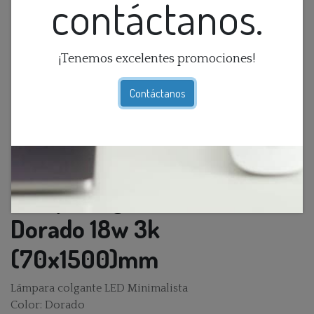
contáctanos.
¡Tenemos excelentes promociones!
Contáctanos
Lamp. Colg. Led 1L Vertical
Dorado 18w 3k
(70x1500)mm
Lámpara colgante LED Minimalista
Color: Dorado