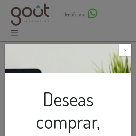
Identificarse
×
Descuento web
Todos los productos
Lamp. Colg. Led 1L Vertical Dorado 18w 3k
(70x1500)mm
Deseas
comprar,