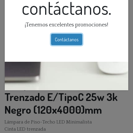
contáctanos.
¡Tenemos excelentes promociones!
Contáctanos
Lamp. Piso-Techo Led
Trenzado E/TipoC 25w 3k
Negro (120x4000)mm
Lámpara de Piso-Techo LED Minimalista
Cinta LED trenzada