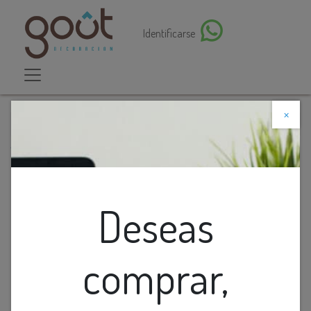
Identificarse
×
Descuento web
Todos los productos
Lamp. Piso-Techo Led Trenzado E/TipoC 25w 3k
Negro (120x4000)mm
Deseas
comprar,