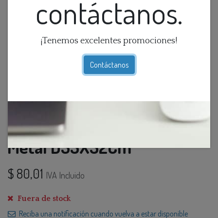
contáctanos.
¡Tenemos excelentes promociones!
Contáctanos
Lamp. Mesa 2L E27 Negro
Metal D35X52Cm
$
80,01
IVA Incluido
Fuera de stock
Reciba una notificación cuando vuelva a estar disponible