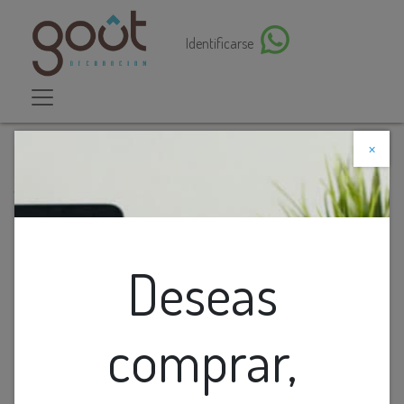
Identificarse
×
Descuento web
Todos los productos
Lamp. Mesa 2L E27 Negro Metal D35X52Cm
Deseas
comprar,