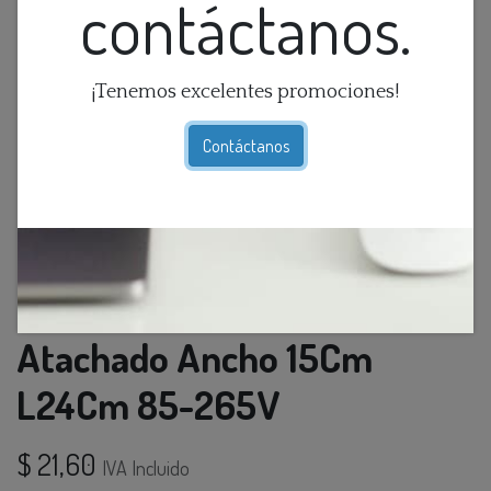
contáctanos.
¡Tenemos excelentes promociones!
Contáctanos
Foco Led Grande T/Globo
Atachado Ancho 15Cm
L24Cm 85-265V
$
21,60
IVA Incluido