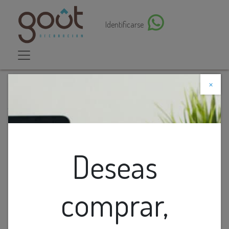
Identificarse
×
Descuento web
Todos los productos
Foco Led Grande T/Globo Atachado Ancho 15Cm
L24Cm 85-265V
Deseas
comprar,