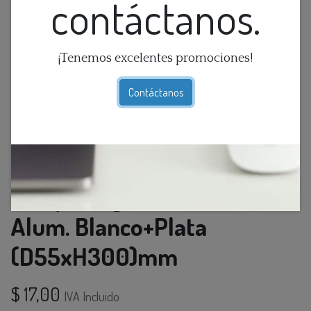
contáctanos.
¡Tenemos excelentes promociones!
Contáctanos
Lamp. Colg. 1L GU10 Tubular
Alum. Blanco+Plata
(D55xH300)mm
$
17,00
IVA Incluido