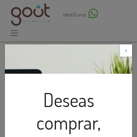
Identificarse
×
Descuento web
Todos los productos
Lamp. Colg. 1L GU10 Tubular Alum. Blanco+Plata
(D55xH300)mm
Deseas
comprar,