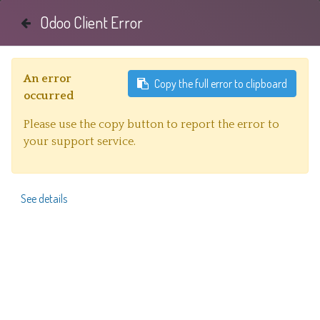
Odoo Client Error
Identificarse
An error
Copy the full error to clipboard
occurred
×
Please use the copy button to report the error to
Descuento web
your support service.
Todos los productos
Lamp. Colg. P/Riel 1L GU10 Tubular Alum.
Negro+Plata (D55xH300)mm
See details
Deseas
comprar,