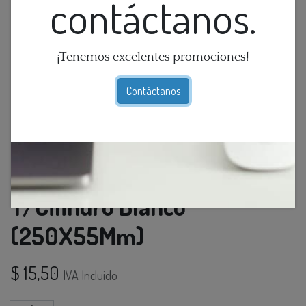
contáctanos.
¡Tenemos excelentes promociones!
Contáctanos
Lamp. Colg. 1L Gu10
T/Cilindro Blanco
(250X55Mm)
$
15,50
IVA Incluido