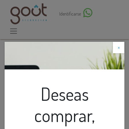
Identificarse
×
Descuento web
Todos los productos
Lamp. Colg. 1L Gu10 T/Cilindro Blanco (250X55Mm)
Deseas
comprar,