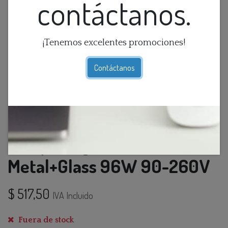
contáctanos.
¡Tenemos excelentes promociones!
Contáctanos
Lamp. Colg. Led 6L Dorado
Metal+Glass 96W 90-260V
$
517,50
IVA Incluido
Fuera de stock