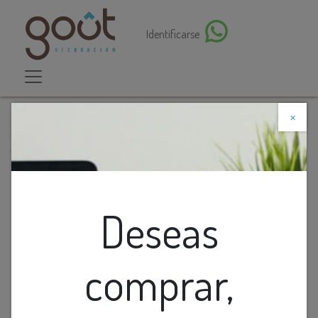
Identificarse
×
Descuento web
Todos los productos
Lamp. Colg. Led 6L Dorado Metal+Glass 96W 90-
260V
Deseas
comprar,