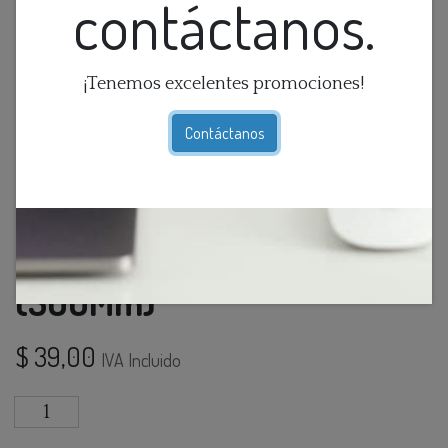
contáctanos.
¡Tenemos excelentes promociones!
Contáctanos
Base Redonda 5L Cromado
(500Mm)
$
39,00
IVA Incluido