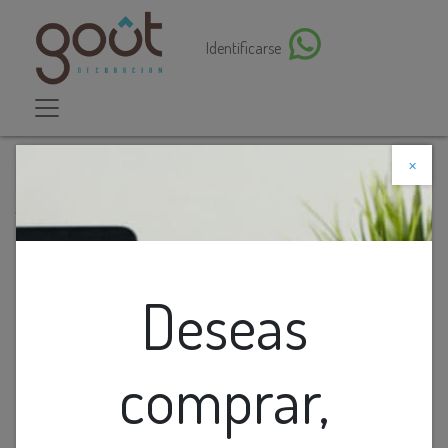
Identificarse
×
Descuento web
Todos los productos
Base Redonda 5L Cromado (500Mm)
Deseas
comprar,