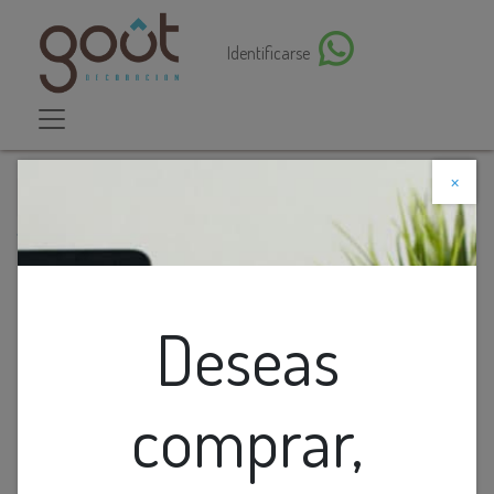
Identificarse
×
Descuento web
Todos los productos
Lamp. Colg. 3L E27 Concavo Satin+Vidrio Opal
(D140xH300)mm
Deseas
comprar,