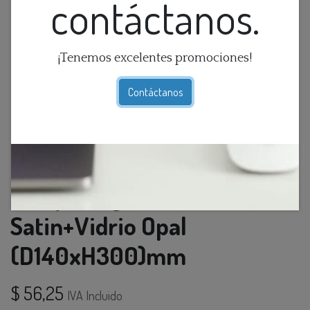
contáctanos.
¡Tenemos excelentes promociones!
Contáctanos
Lamp. Colg. 3L E27 Concavo
Satin+Vidrio Opal
(D140xH300)mm
$
56,25
IVA Incluido