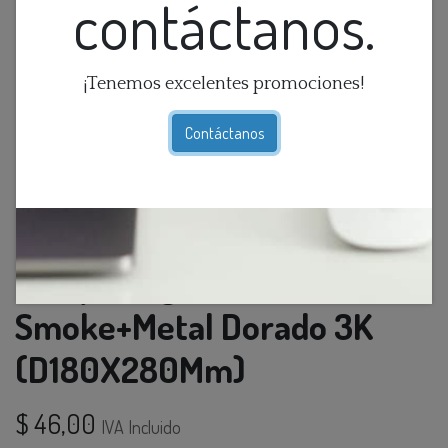
contáctanos.
¡Tenemos excelentes promociones!
Contáctanos
Lamp. Colg. Led 1L Vidrio
Smoke+Metal Dorado 3K
(D180X280Mm)
$
46,00
IVA Incluido