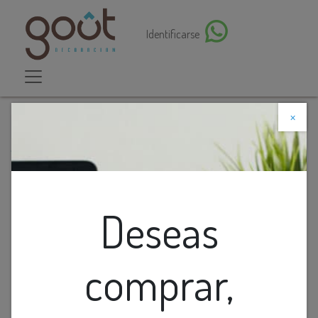
Identificarse
×
Descuento web
Todos los productos
Lamp. Colg. Led 1L Vidrio Smoke+Metal Dorado 3K
(D180X280Mm)
Deseas
comprar,