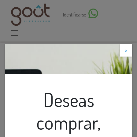
Identificarse
×
Descuento web
Todos los productos
Lamp. Colg. 1L G9 Cubos Vidrio Dorado Metal
(130x130)mm
Deseas
comprar,