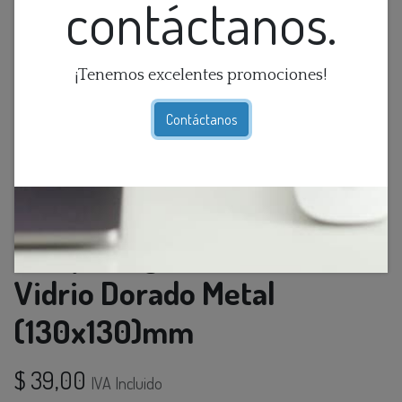
contáctanos.
¡Tenemos excelentes promociones!
Contáctanos
Lamp. Colg. 1L G9 Cubos
Vidrio Dorado Metal
(130x130)mm
$
39,00
IVA Incluido