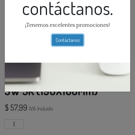
contáctanos.
¡Tenemos excelentes promociones!
Contáctanos
Lamp. Colg. Led Vidrio Fume
5W 3K (190X160Mm)
$
57,99
IVA Incluido