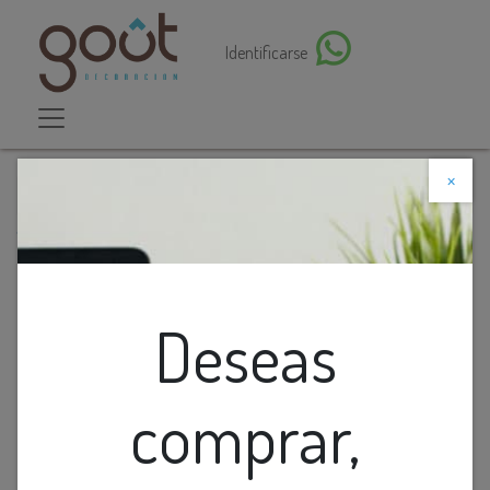
Identificarse
×
Descuento web
Todos los productos
Lamp. Colg. Led Vidrio Fume 5W 3K (190X160Mm)
Deseas
comprar,