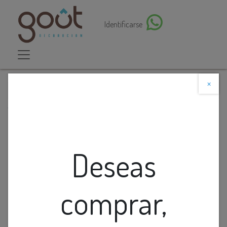
Identificarse
×
Descuento web
Todos los productos
Lamp. Colg. Bola Vidrio Ambar Base Redondo D30Cm
5G4
Deseas
comprar,