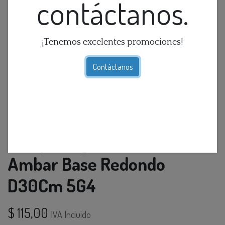
contáctanos.
¡Tenemos excelentes promociones!
Contáctanos
Lamp. Colg. Bola Vidrio
Ambar Base Redondo
D30Cm 5G4
$
115,00
IVA Incluido