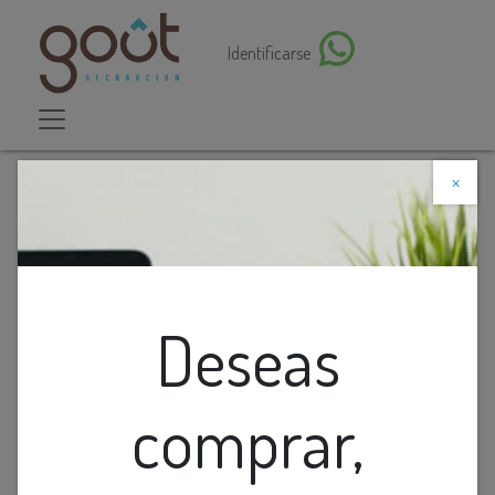
Identificarse
×
Descuento web
Todos los productos
Lamp. Colg. Bola Vidrio Ambar 10Cm 1G4
Deseas
comprar,