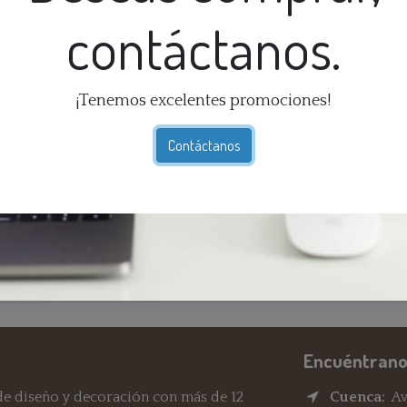
contáctanos.
So
¡Tenemos excelentes promociones!
Ex
Contáctanos
Té
Ga
dí
En
Re
Encuéntrano
e diseño y decoración con más de 12
Cuenca:
Av.