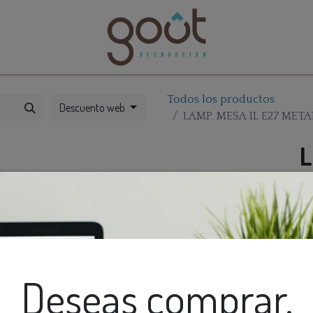
bles
Catálogos
Todos los productos
Descuento web
LAMP. MESA 1L E27 MET
L
T
Deseas comprar,