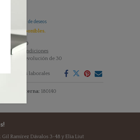
Añadir a lista de deseos
lo 1 Uni disponibles.
istencias : 1.0
rminos y condiciones
rantía de devolución de 30
as
vío: 2-3 días laborales
ferencia interna:
180140
s!
 Gil Ramírez Dávalos 3-48 y Elia Liut