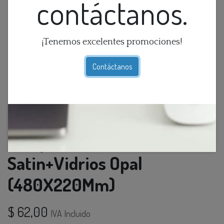
contáctanos.
¡Tenemos excelentes promociones!
Contáctanos
Lamp. Mesa 3L G9 Metal
Satin+Vidrios Opal
(480X220Mm)
$
62,00
IVA Incluido