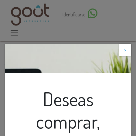
Identificarse
×
Descuento web
Todos los productos
Lamp. Mesa 3L G9 Metal Satin+Vidrios Opal
(480X220Mm)
Deseas
comprar,