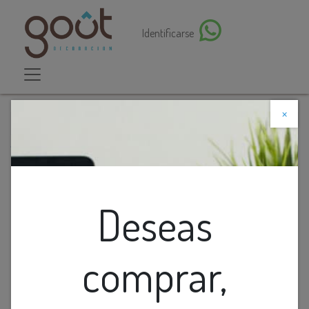
Identificarse
×
Descuento web
Todos los productos
Interruptor Inteligente Simple Kinetico Blanco
Deseas
comprar,