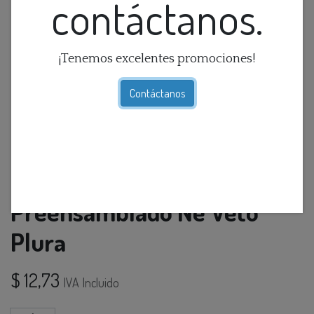
contáctanos.
¡Tenemos excelentes promociones!
Contáctanos
Interruptor Doble
Preensamblado Ne Veto
Plura
$
12,73
IVA Incluido