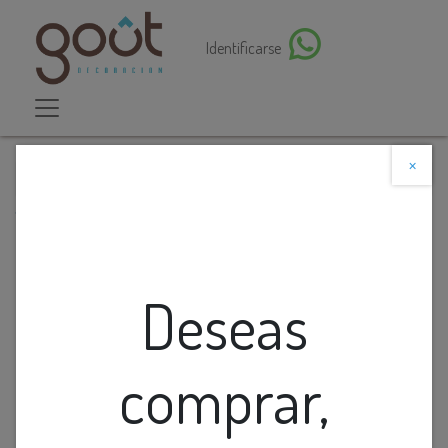
Identificarse
×
Descuento web
Todos los productos
Interruptor Doble Preensamblado Ne Veto Plura
Deseas
comprar,