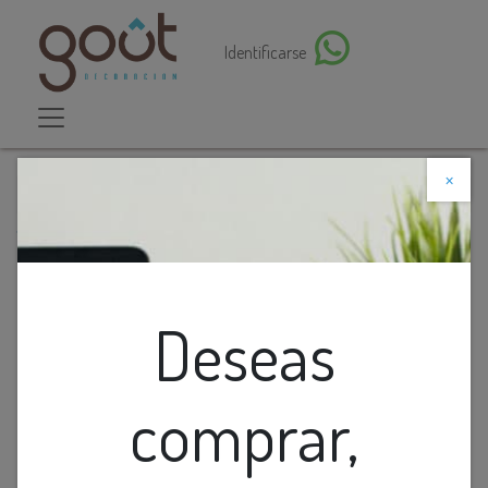
Identificarse
×
Descuento web
Todos los productos
Interrup. Simple C/Luz Marfil Veto Vive
Deseas
comprar,