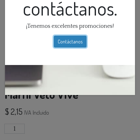
contáctanos.
¡Tenemos excelentes promociones!
Contáctanos
Interrup. Simple C/Luz
Marfil Veto Vive
$
2,15
IVA Incluido