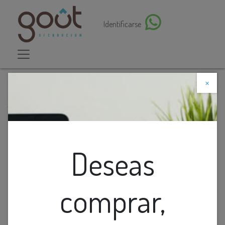
Identificarse
×
Descuento web
Todos los productos
Dimmer Inteligente Wifi Blanco Premium
Deseas
comprar,