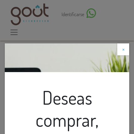
Identificarse
×
Descuento web
Todos los productos
Conmutador Inteligente Triple Wifi Negro Premium
Deseas
comprar,