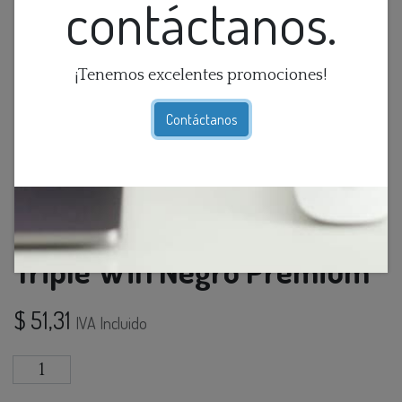
contáctanos.
¡Tenemos excelentes promociones!
Contáctanos
Conmutador Inteligente
Triple Wifi Negro Premium
$
51,31
IVA Incluido