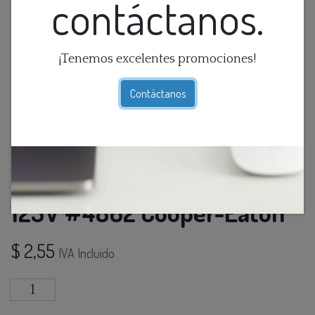
contáctanos.
¡Tenemos excelentes promociones!
Contáctanos
Enchufe Vinilo Normal 15A
125V #4862 Cooper-Eaton
$
2,55
IVA Incluido