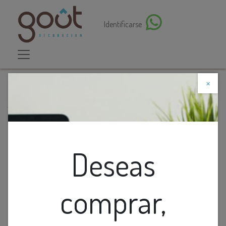
Identificarse
×
Descuento web
Todos los productos
Enchufe Vinilo Normal 15A 125V #4862 Cooper-Eaton
Deseas
comprar,