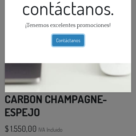
contáctanos.
¡Tenemos excelentes promociones!
Contáctanos
APARADOR GATEO FIBRA
CARBON CHAMPAGNE-
ESPEJO
$
1.550,00
IVA Incluido