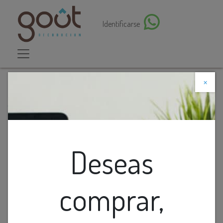
Identificarse
×
Descuento web
Todos los productos
APARADOR GATEO FIBRA CARBON CHAMPAGNE-
ESPEJO
Deseas
comprar,