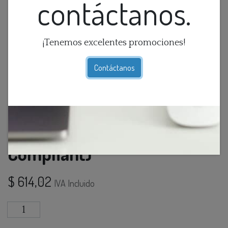
contáctanos.
¡Tenemos excelentes promociones!
Contáctanos
Mesa Final (Tsca Title Vi
Compliant)
$
614,02
IVA Incluido