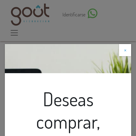
Identificarse
×
Descuento web
Todos los productos
Mesa Final (Tsca Title Vi Compliant)
Deseas
comprar,