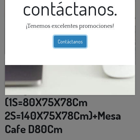
contáctanos.
¡Tenemos excelentes promociones!
Contáctanos
Juego Sofa Ext. 1+1+2 Khaki
(1S=80X75X78Cm
2S=140X75X78Cm)+Mesa
Cafe D80Cm