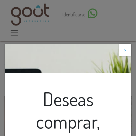
Identificarse
×
Descuento web
Todos los productos
Juego Sofa Ext. 1+1+2 Khaki (1S=80X75X78Cm
2S=140X75X78Cm)+Mesa Cafe D80Cm
Deseas
comprar,