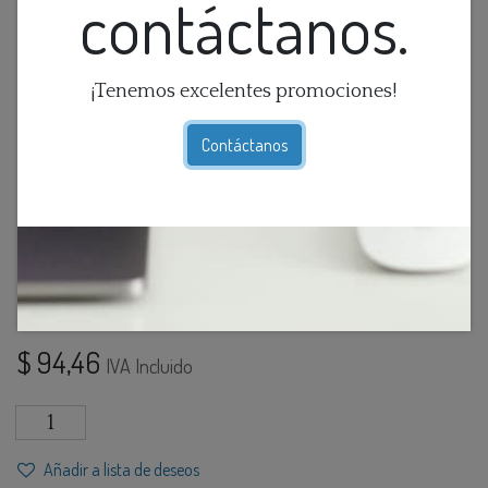
contáctanos.
¡Tenemos excelentes promociones!
Contáctanos
Figura De Ceramica Cisne
Blanco
$
94,46
IVA Incluido
Añadir a lista de deseos