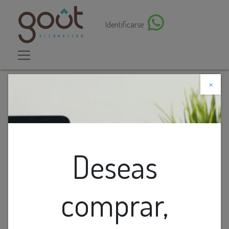
Identificarse
×
Descuento web
Todos los productos
Figura De Ceramica Cisne Blanco
Deseas
comprar,