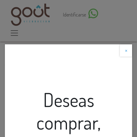
Identificarse
×
Descuento web
Todos los productos
Cofre De Ceramica Moderno Blanco
Deseas
comprar,