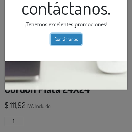
contáctanos.
¡Tenemos excelentes promociones!
Contáctanos
Cojin Velvet Solid Navy Con
Cordon Plata 24X24
$
111,92
IVA Incluido