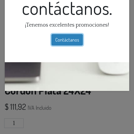
contáctanos.
¡Tenemos excelentes promociones!
Contáctanos
Cojin Velvet Solid Teal Con
Cordon Plata 24X24
$
111,92
IVA Incluido