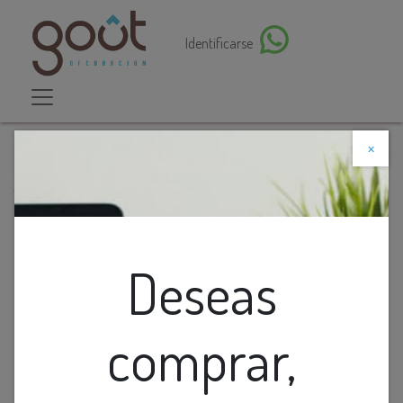
Identificarse
×
Descuento web
Todos los productos
Cojin Velvet Solid Teal Con Cordon Plata 24X24
Deseas
comprar,