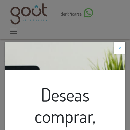
Identificarse
×
Descuento web
Todos los productos
Almohadon Mr Jayda Azul Azul 20X20
Deseas
comprar,