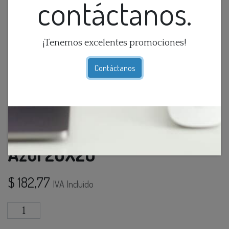
contáctanos.
¡Tenemos excelentes promociones!
Contáctanos
Almohadon Mr Jayda Azul
Azul 20X20
$
182,77
IVA Incluido