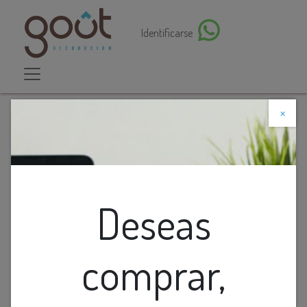
Identificarse
×
Descuento web
Todos los productos
ALFOMBRA SAWYER (2.23X2.89)M NEGRO/BEIGE
Deseas
comprar,