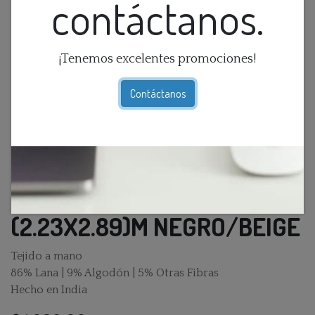
contáctanos.
¡Tenemos excelentes promociones!
Contáctanos
ALFOMBRA SAWYER
(2.23X2.89)M NEGRO/BEIGE
Tejido a mano
86% Lana | 9% Algodón | 5% Otras Fibras
Hecho en India