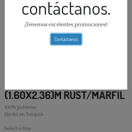
contáctanos.
¡Tenemos excelentes promociones!
Contáctanos
ALFOMBRA ODETTE
(1.60X2.36)M RUST/MARFIL
100% poliéster
Hecho en Turquía
Select a Size