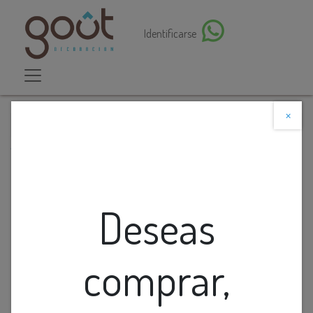
Identificarse
×
Descuento web
Todos los productos
ALFOMBRA ODETTE (1.60X2.36)M RUST/MARFIL
Deseas
comprar,