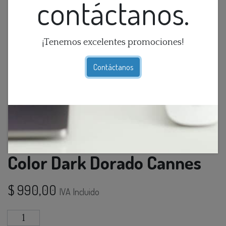
contáctanos.
¡Tenemos excelentes promociones!
Contáctanos
Alfombra (2.44X3.35)M
Color Dark Dorado Cannes
$
990,00
IVA Incluido