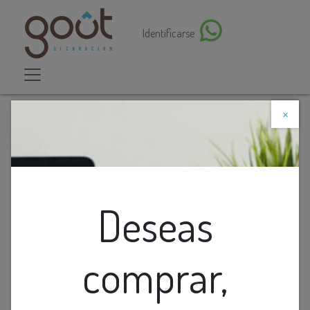
Identificarse
×
Descuento web
Todos los productos
Alfombra (2.44X3.35)M Color Dark Dorado Cannes
Deseas
comprar,