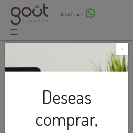
Identificarse
×
Descuento web
Todos los productos
Avion De Metal
Deseas
comprar,