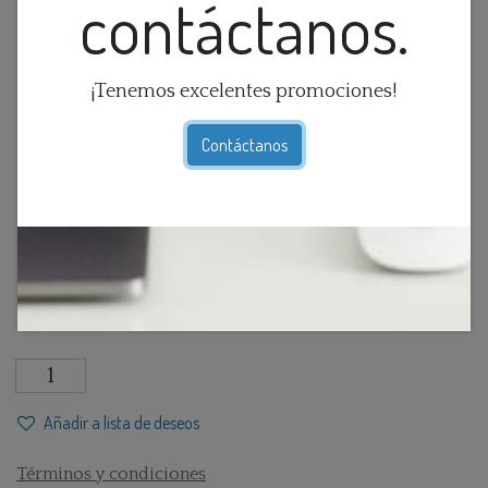
contáctanos.
¡Tenemos excelentes promociones!
Contáctanos
Avion De Metal
$
39,95
IVA Incluido
Añadir a lista de deseos
Términos y condiciones