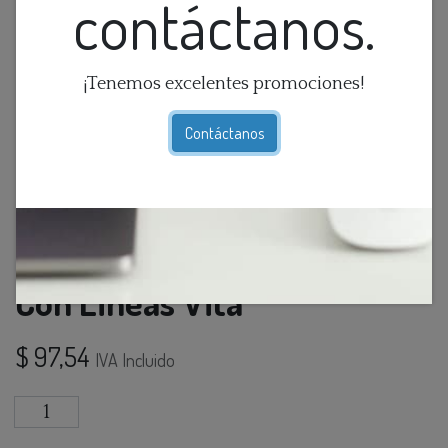
contáctanos.
¡Tenemos excelentes promociones!
Contáctanos
Florero De Ceramica Cafe
Con Lineas Vita
$
97,54
IVA Incluido