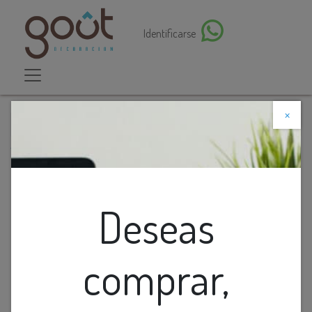
Identificarse
×
Descuento web
Todos los productos
Florero De Ceramica Cafe Con Lineas Vita
Deseas
comprar,