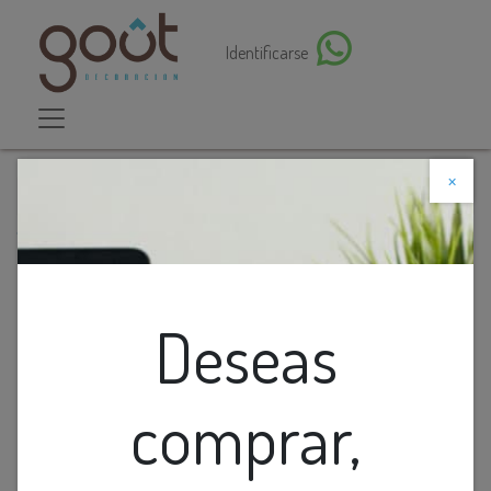
Identificarse
×
Descuento web
Todos los productos
Florero Translucido Color Cafe Pequeno
Deseas
comprar,