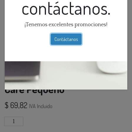
contáctanos.
¡Tenemos excelentes promociones!
Contáctanos
Florero Translucido Color
Cafe Pequeno
$
69,82
IVA Incluido