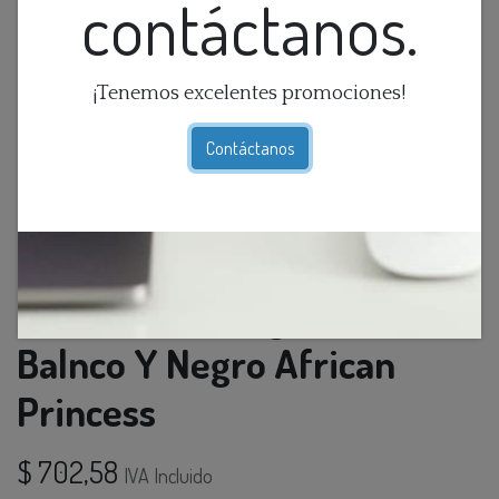
contáctanos.
¡Tenemos excelentes promociones!
Contáctanos
Cuadro De Fotografias En
Balnco Y Negro African
Princess
$
702,58
IVA Incluido