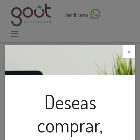
Identificarse
×
Descuento web
Todos los productos
Cuadro De Fotografias En Balnco Y Negro African
Princess
Deseas
comprar,