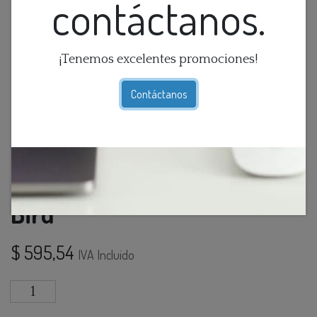
contáctanos.
¡Tenemos excelentes promociones!
Contáctanos
Aplique De Pared Metal "Red
Bird"
$
595,54
IVA Incluido