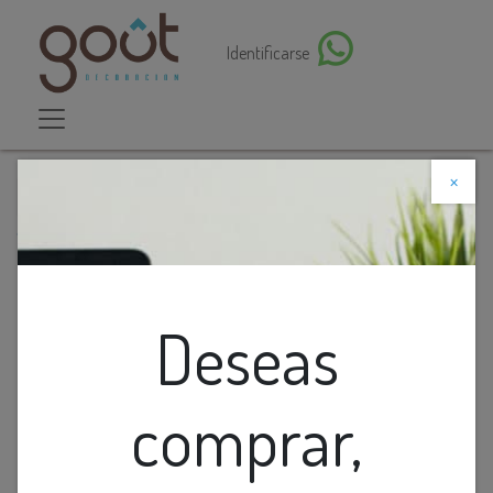
Identificarse
×
Descuento web
Todos los productos
Aplique De Pared Metal "Red Bird"
Deseas
comprar,