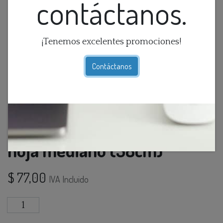
contáctanos.
¡Tenemos excelentes promociones!
Contáctanos
Charol de metal en forma de
hoja mediano (38cm)
$
77,00
IVA Incluido