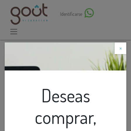
Identificarse
×
Descuento web
Todos los productos
Charol de metal en forma de hoja mediano (38cm)
Deseas
comprar,