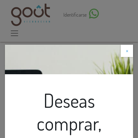
Identificarse
×
Descuento web
Todos los productos
FLORERO DE CERAMICA CILINDRICO BLANCO
GRANDE
Deseas
comprar,