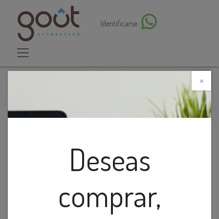
Identificarse
×
Descuento web
Todos los productos
FLORERO DE CERAMICA BLANCO CON PINTADO
ABSTRACTO
Deseas
comprar,