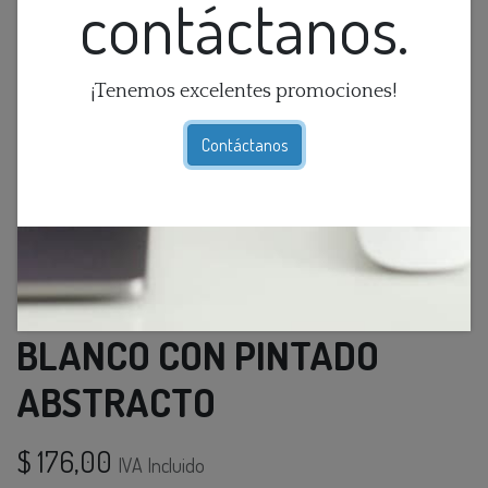
contáctanos.
¡Tenemos excelentes promociones!
Contáctanos
FLORERO DE CERAMICA
BLANCO CON PINTADO
ABSTRACTO
$
176,00
IVA Incluido