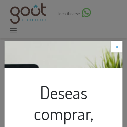
Identificarse
×
Descuento web
Todos los productos
FLORERO DE CERAMICA NEGRO CON LINEAS
BLANCAS GRANDE
Deseas
comprar,