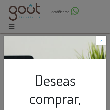
Identificarse
×
Descuento web
Todos los productos
FIGURA DE CERAMCIA DE BUDA SENTADO COLOR
BLANCO
Deseas
comprar,