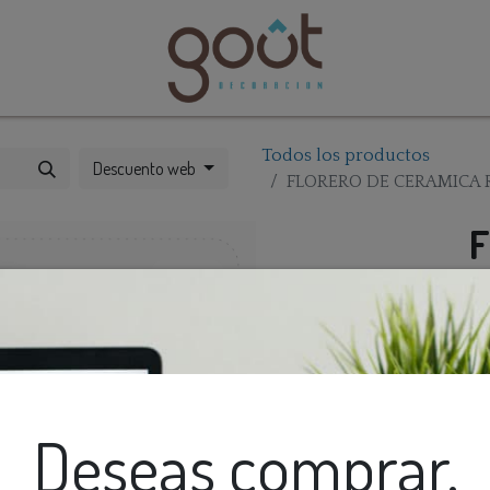
bles
Catálogos
Todos los productos
Descuento web
FLORERO DE CERAMICA
F
Deseas comprar,