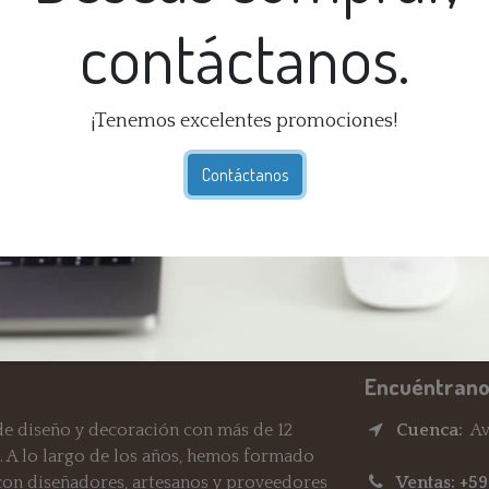
contáctanos.
So
Ex
¡Tenemos excelentes promociones!
Té
Ga
Contáctanos
dí
En
Re
Encuéntrano
e diseño y decoración con más de 12
Cuenca:
Av.
. A lo largo de los años, hemos formado
 con diseñadores, artesanos y proveedores
Ventas: +5