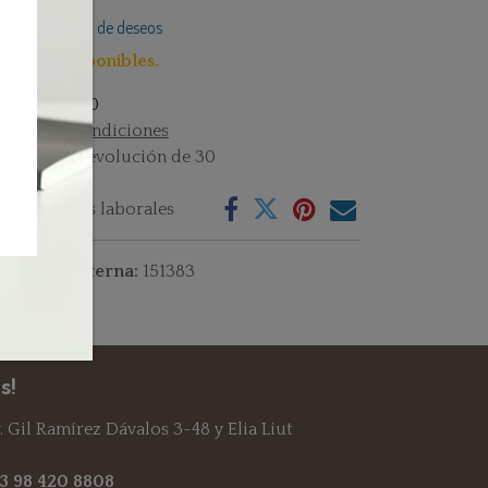
Añadir a lista de deseos
lo 1 Uni disponibles.
istencias : 1.0
rminos y condiciones
rantía de devolución de 30
as
vío: 2-3 días laborales
ferencia interna:
151383
s!
 Gil Ramírez Dávalos 3-48 y Elia Liut
93 98 420 8808